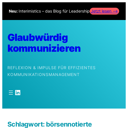
Zum
Neu:
Interimistics – das Blog für Leadership
Jetzt lesen –>
Inhalt
springen
Glaubwürdig
kommunizieren
REFLEXION & IMPULSE FÜR EFFIZIENTES
KOMMUNIKATIONSMANAGEMENT
LinkedIn
Schlagwort:
börsennotierte