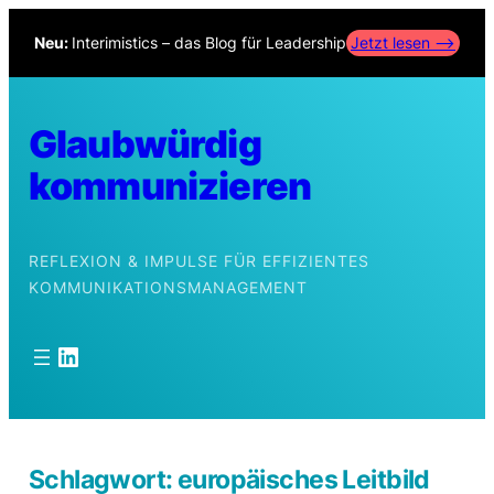
Zum
Neu:
Interimistics – das Blog für Leadership
Jetzt lesen –>
Inhalt
springen
Glaubwürdig
kommunizieren
REFLEXION & IMPULSE FÜR EFFIZIENTES
KOMMUNIKATIONSMANAGEMENT
LinkedIn
Schlagwort:
europäisches Leitbild