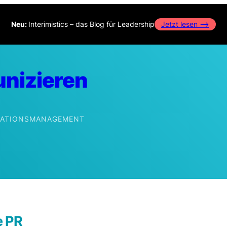
Neu:
Interimistics – das Blog für Leadership
Jetzt lesen –>
nizieren
IKATIONSMANAGEMENT
edIn
e PR