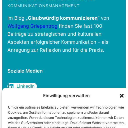
KOMMUNIKATIONSMANAGEMENT
Im Blog
„Glaubwürdig kommunizieren“
von
Wolfgang Griepentrog
finden Sie fast 100
Beiträge zu strategischen und kulturellen
Aspekten erfolgreicher Kommunikation – als
Anregung zur Reflexion und für die Praxis.
Soziale Medien
LinkedIn
Einwilligung verwalten
Um dir ein optimales Erlebnis zu bieten, verwenden wir Technologien wie
Rechtliches
Cookies, um Geräteinformationen zu speichern und/oder darauf
zuzugreifen. Wenn du diesen Technologien zustimmst, können wir Daten
wie das Surfverhalten oder eindeutige IDs auf dieser Website verarbeiten.
Datenschutzerklärung
Wenn du deine Einwilligung nicht erteilst oder zurückziehst, können