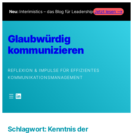
Zum
Neu:
Interimistics – das Blog für Leadership
Jetzt lesen –>
Inhalt
springen
Glaubwürdig
kommunizieren
REFLEXION & IMPULSE FÜR EFFIZIENTES
KOMMUNIKATIONSMANAGEMENT
LinkedIn
Schlagwort:
Kenntnis der