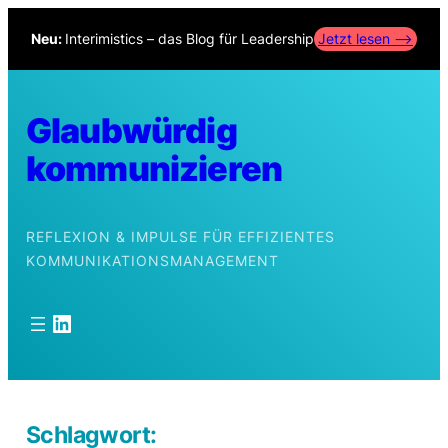
Zum
Neu:
Interimistics – das Blog für Leadership
Jetzt lesen –>
Inhalt
springen
Glaubwürdig
kommunizieren
REFLEXION & IMPULSE FÜR EFFIZIENTES
KOMMUNIKATIONSMANAGEMENT
LinkedIn
Schlagwort: