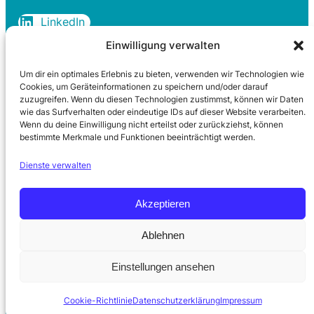
LinkedIn
Einwilligung verwalten
Um dir ein optimales Erlebnis zu bieten, verwenden wir Technologien wie
Rechtliches
Cookies, um Geräteinformationen zu speichern und/oder darauf
zuzugreifen. Wenn du diesen Technologien zustimmst, können wir Daten
wie das Surfverhalten oder eindeutige IDs auf dieser Website verarbeiten.
Datenschutzerklärung
Wenn du deine Einwilligung nicht erteilst oder zurückziehst, können
Cookie-Richtlinie
bestimmte Merkmale und Funktionen beeinträchtigt werden.
Impressum
Dienste verwalten
Kontakt
Akzeptieren
Ablehnen
© 2026 Dr. Wolfgang Griepentrog. Alle Rechte vorbehalten
Einstellungen ansehen
Cookie-Richtlinie
Datenschutzerklärung
Impressum