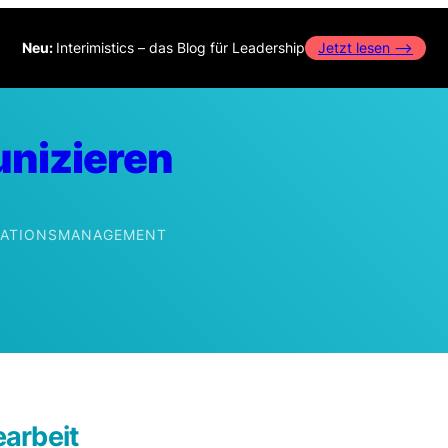
Neu:
Interimistics – das Blog für Leadership
Jetzt lesen –>
nizieren
IKATIONSMANAGEMENT
edIn
arbeit