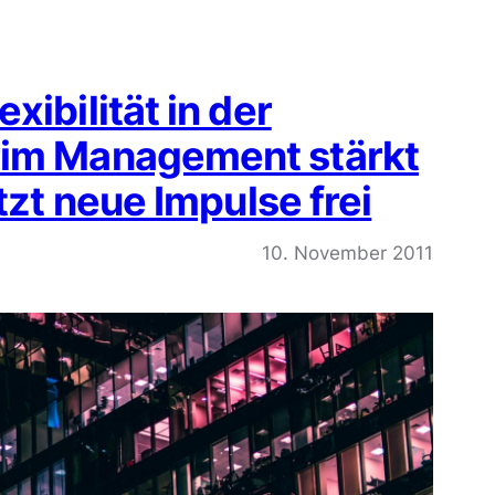
xibilität in der
rim Management stärkt
tzt neue Impulse frei
10. November 2011