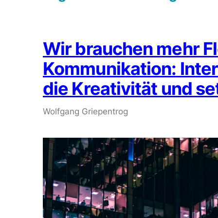
Wir brauchen mehr Fle
Kommunikation: Inte
die Kreativität und se
Wolfgang Griepentrog