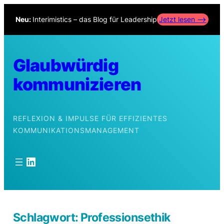
Zum
Neu:
Interimistics – das Blog für Leadership
Jetzt lesen –>
Inhalt
springen
Glaubwürdig
kommunizieren
REFLEXION & IMPULSE FÜR EFFIZIENTES
KOMMUNIKATIONSMANAGEMENT
LinkedIn
Schlagwort:
Professionsethik