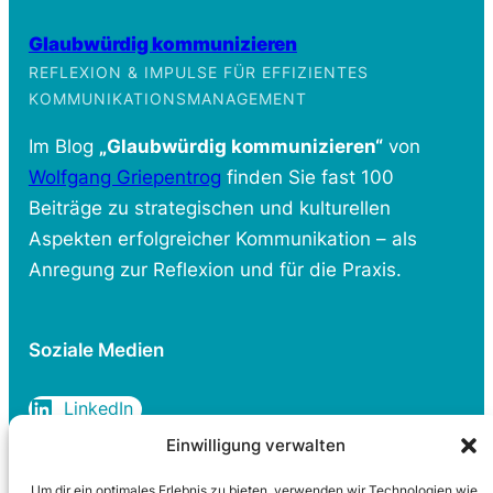
Glaubwürdig kommunizieren
REFLEXION & IMPULSE FÜR EFFIZIENTES
KOMMUNIKATIONSMANAGEMENT
Im Blog
„Glaubwürdig kommunizieren“
von
Wolfgang Griepentrog
finden Sie fast 100
Beiträge zu strategischen und kulturellen
Aspekten erfolgreicher Kommunikation – als
Anregung zur Reflexion und für die Praxis.
Soziale Medien
LinkedIn
Einwilligung verwalten
Um dir ein optimales Erlebnis zu bieten, verwenden wir Technologien wie