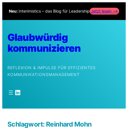
Zum
Neu:
Interimistics – das Blog für Leadership
Jetzt lesen –>
Inhalt
springen
Glaubwürdig
kommunizieren
REFLEXION & IMPULSE FÜR EFFIZIENTES
KOMMUNIKATIONSMANAGEMENT
LinkedIn
Schlagwort:
Reinhard Mohn