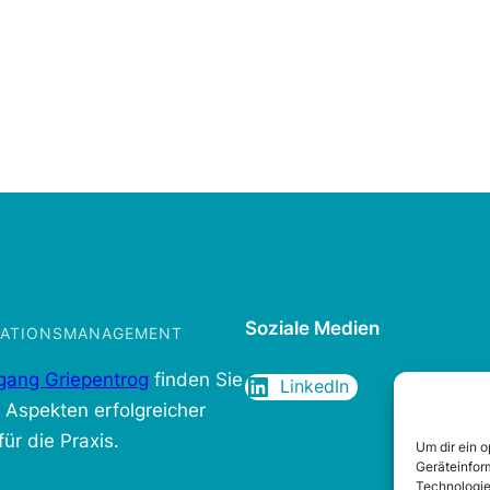
Soziale Medien
IKATIONSMANAGEMENT
gang Griepentrog
finden Sie
LinkedIn
n Aspekten erfolgreicher
ür die Praxis.
Um dir ein 
Geräteinfor
Technologie