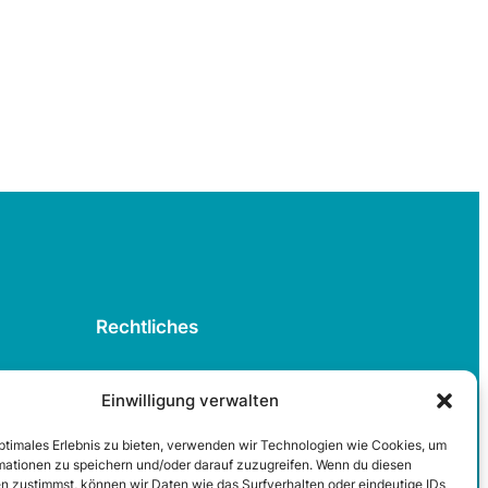
Rechtliches
Datenschutzerklärung
Einwilligung verwalten
Cookie-Richtlinie
optimales Erlebnis zu bieten, verwenden wir Technologien wie Cookies, um
Impressum
mationen zu speichern und/oder darauf zuzugreifen. Wenn du diesen
Kontakt
n zustimmst, können wir Daten wie das Surfverhalten oder eindeutige IDs