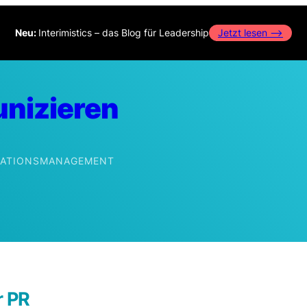
Neu:
Interimistics – das Blog für Leadership
Jetzt lesen –>
nizieren
IKATIONSMANAGEMENT
edIn
r PR