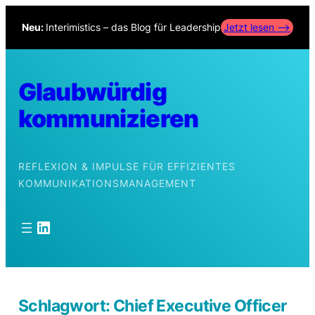
Zum
Neu:
Interimistics – das Blog für Leadership
Jetzt lesen –>
Inhalt
springen
Glaubwürdig
kommunizieren
REFLEXION & IMPULSE FÜR EFFIZIENTES
KOMMUNIKATIONSMANAGEMENT
LinkedIn
Schlagwort:
Chief Executive Officer