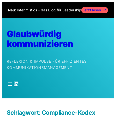
Zum
Neu:
Interimistics – das Blog für Leadership
Jetzt lesen –>
Inhalt
springen
Glaubwürdig
kommunizieren
REFLEXION & IMPULSE FÜR EFFIZIENTES
KOMMUNIKATIONSMANAGEMENT
LinkedIn
Schlagwort:
Compliance-Kodex