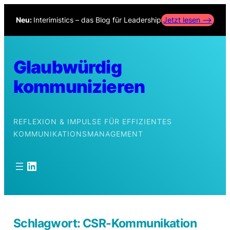
Zum
Neu:
Interimistics – das Blog für Leadership
Jetzt lesen –>
Inhalt
springen
Glaubwürdig
kommunizieren
REFLEXION & IMPULSE FÜR EFFIZIENTES
KOMMUNIKATIONSMANAGEMENT
LinkedIn
Schlagwort:
CSR-Kommunikation