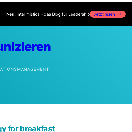
Neu:
Interimistics – das Blog für Leadership
Jetzt lesen –>
nizieren
IKATIONSMANAGEMENT
edIn
gy for breakfast