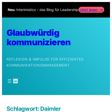
Zum
Neu:
Interimistics – das Blog für Leadership
Jetzt lesen –>
Inhalt
springen
Glaubwürdig
kommunizieren
REFLEXION & IMPULSE FÜR EFFIZIENTES
KOMMUNIKATIONSMANAGEMENT
LinkedIn
Schlagwort:
Daimler