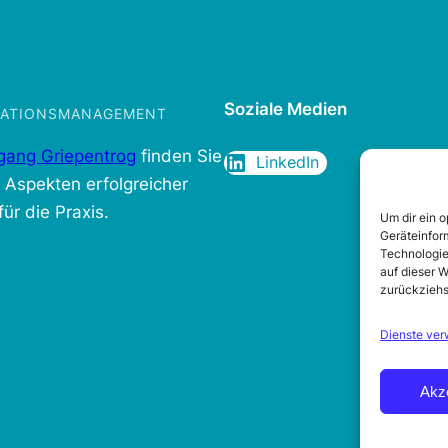
Soziale Medien
IKATIONSMANAGEMENT
gang Griepentrog
finden Sie
LinkedIn
n Aspekten erfolgreicher
ür die Praxis.
Um dir ein 
Geräteinfor
Technologie
auf dieser W
zurückziehs
Dienste ver
Akz