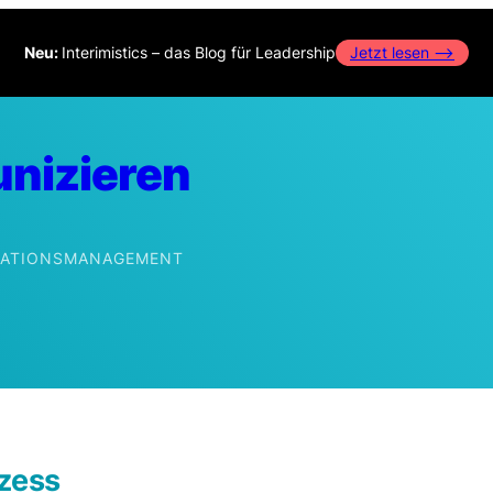
Neu:
Interimistics – das Blog für Leadership
Jetzt lesen –>
nizieren
IKATIONSMANAGEMENT
edIn
ozess