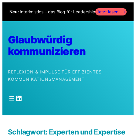
Zum
Neu:
Interimistics – das Blog für Leadership
Jetzt lesen –>
Inhalt
springen
Glaubwürdig
kommunizieren
REFLEXION & IMPULSE FÜR EFFIZIENTES
KOMMUNIKATIONSMANAGEMENT
LinkedIn
Schlagwort:
Experten und Expertise