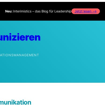
Neu:
Interimistics – das Blog für Leadership
Jetzt lesen –>
nizieren
IKATIONSMANAGEMENT
edIn
munikation