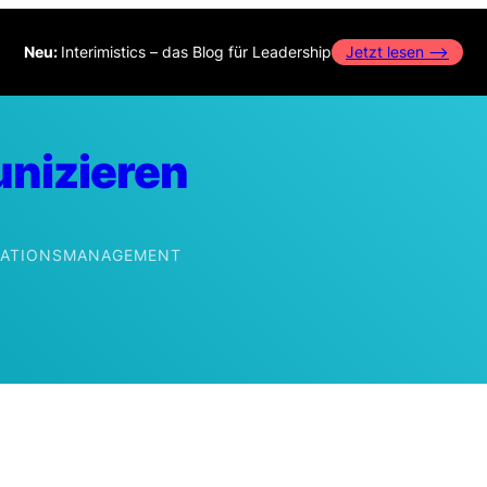
Neu:
Interimistics – das Blog für Leadership
Jetzt lesen –>
nizieren
IKATIONSMANAGEMENT
edIn