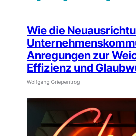
Wie die Neuausrichtu
Unternehmenskommun
Anregungen zur Weic
Effizienz und Glaubw
Wolfgang Griepentrog