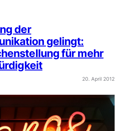
ng der
ikation gelingt:
henstellung für mehr
ürdigkeit
20. April 2012