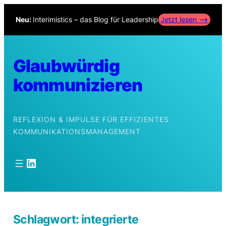
Zum
Neu:
Interimistics – das Blog für Leadership
Jetzt lesen –>
Inhalt
springen
Glaubwürdig
kommunizieren
REFLEXION & IMPULSE FÜR EFFIZIENTES
KOMMUNIKATIONSMANAGEMENT
LinkedIn
Schlagwort:
integrierte