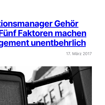
tionsmanager Gehör
: Fünf Faktoren machen
agement unentbehrlich
17. März 2017