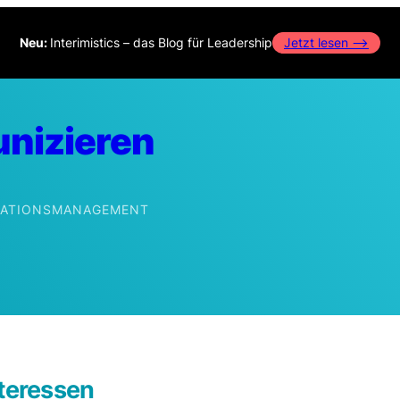
Neu:
Interimistics – das Blog für Leadership
Jetzt lesen –>
nizieren
IKATIONSMANAGEMENT
edIn
teressen