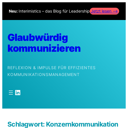
Zum
Neu:
Interimistics – das Blog für Leadership
Jetzt lesen –>
Inhalt
springen
Glaubwürdig
kommunizieren
REFLEXION & IMPULSE FÜR EFFIZIENTES
KOMMUNIKATIONSMANAGEMENT
LinkedIn
Schlagwort:
Konzernkommunikation