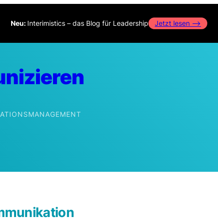
Neu:
Interimistics – das Blog für Leadership
Jetzt lesen –>
nizieren
IKATIONSMANAGEMENT
edIn
mmunikation