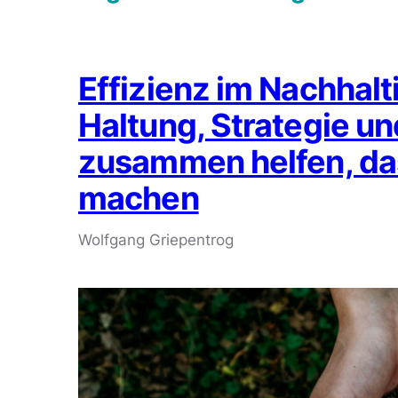
Effizienz im Nachhal
Haltung, Strategie un
zusammen helfen, das
machen
Wolfgang Griepentrog