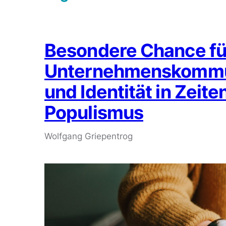
Besondere Chance fü
Unternehmenskommun
und Identität in Zeit
Populismus
Wolfgang Griepentrog