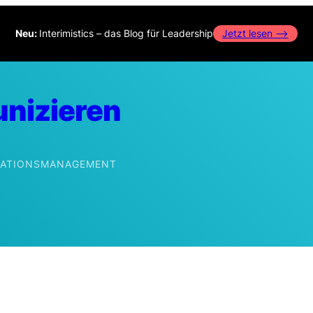
Neu:
Interimistics – das Blog für Leadership
Jetzt lesen –>
nizieren
IKATIONSMANAGEMENT
edIn