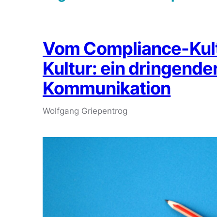
Vom Compliance-Kult
Kultur: ein dringender
Kommunikation
Wolfgang Griepentrog