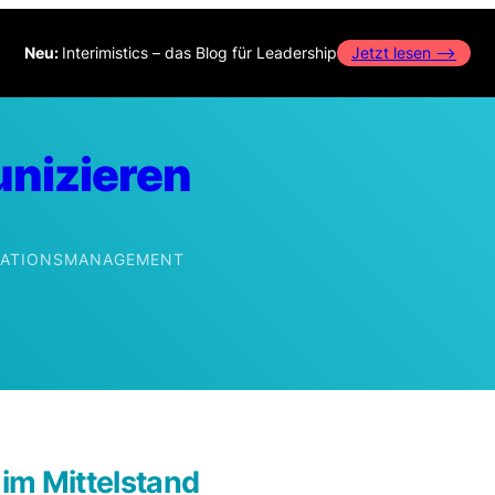
Neu:
Interimistics – das Blog für Leadership
Jetzt lesen –>
nizieren
IKATIONSMANAGEMENT
edIn
im Mittelstand