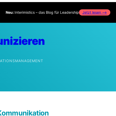
Neu:
Interimistics – das Blog für Leadership
Jetzt lesen –>
nizieren
IKATIONSMANAGEMENT
edIn
r Kommunikation