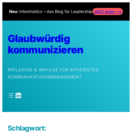
Zum
Neu:
Interimistics – das Blog für Leadership
Jetzt lesen –>
Inhalt
springen
Glaubwürdig
kommunizieren
REFLEXION & IMPULSE FÜR EFFIZIENTES
KOMMUNIKATIONSMANAGEMENT
LinkedIn
Schlagwort: