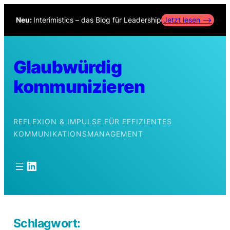
Zum
Neu:
Interimistics – das Blog für Leadership
Jetzt lesen –>
Inhalt
springen
Glaubwürdig
kommunizieren
REFLEXION & IMPULSE FÜR EFFIZIENTES
KOMMUNIKATIONSMANAGEMENT
LinkedIn
Schlagwort: