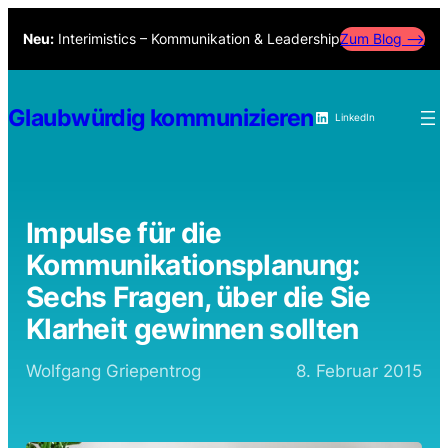
Zum
Neu:
Interimistics – Kommunikation & Leadership
Zum Blog –>
Inhalt
springen
Glaubwürdig kommunizieren
LinkedIn
Impulse für die
Kommunikationsplanung:
Sechs Fragen, über die Sie
Klarheit gewinnen sollten
Wolfgang Griepentrog
8. Februar 2015