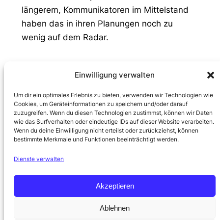
längerem, Kommunikatoren im Mittelstand
haben das in ihren Planungen noch zu
wenig auf dem Radar.
Einwilligung verwalten
Nutzen Sie die
Erkenntnisse für einen
Um dir ein optimales Erlebnis zu bieten, verwenden wir Technologien wie
Cookies, um Geräteinformationen zu speichern und/oder darauf
Strategischen Korridor!
zuzugreifen. Wenn du diesen Technologien zustimmst, können wir Daten
wie das Surfverhalten oder eindeutige IDs auf dieser Website verarbeiten.
Wenn du deine Einwilligung nicht erteilst oder zurückziehst, können
Was machen wir nun mit den Erkenntnissen
bestimmte Merkmale und Funktionen beeinträchtigt werden.
aus diesen sechs Fragen? Sie helfen bei der
Dienste verwalten
Jahresplanung, aber vieles ist naturgemäß
eben nicht planbar. Ratsam ist es daher,
Akzeptieren
zunächst einen
Strategischen Korridor für
die Kommunikation
zu definieren:
Ablehnen