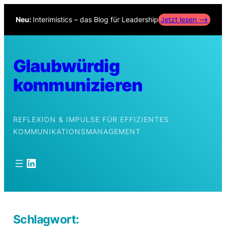
Zum
Neu:
Interimistics – das Blog für Leadership
Jetzt lesen –>
Inhalt
springen
Glaubwürdig
kommunizieren
REFLEXION & IMPULSE FÜR EFFIZIENTES
KOMMUNIKATIONSMANAGEMENT
LinkedIn
Schlagwort: