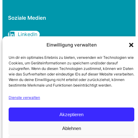
Soziale Medien
LinkedIn
Einwilligung verwalten
Um dir ein optimales Erlebnis zu bieten, verwenden wir Technologien wie
Rechtliches
Cookies, um Geräteinformationen zu speichern und/oder darauf
zuzugreifen. Wenn du diesen Technologien zustimmst, können wir Daten
wie das Surfverhalten oder eindeutige IDs auf dieser Website verarbeiten.
Datenschutzerklärung
Wenn du deine Einwilligung nicht erteilst oder zurückziehst, können
Cookie-Richtlinie
bestimmte Merkmale und Funktionen beeinträchtigt werden.
Impressum
Dienste verwalten
Kontakt
Akzeptieren
Ablehnen
© 2026 Dr. Wolfgang Griepentrog. Alle Rechte vorbehalten