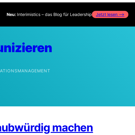
Neu:
Interimistics – das Blog für Leadership
Jetzt lesen –>
nizieren
IKATIONSMANAGEMENT
edIn
laubwürdig machen