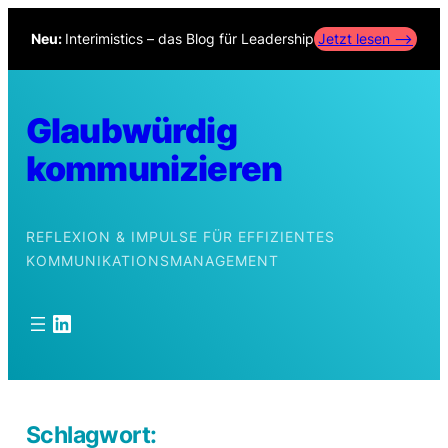
Zum
Neu:
Interimistics – das Blog für Leadership
Jetzt lesen –>
Inhalt
springen
Glaubwürdig
kommunizieren
REFLEXION & IMPULSE FÜR EFFIZIENTES
KOMMUNIKATIONSMANAGEMENT
LinkedIn
Schlagwort: